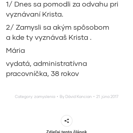
1/ Dnes sa pomodli za odvahu pri
vyznávaní Krista.
2/ Zamysli sa akým spôsobom
a kde ty vyznávaš Krista .
Mária
vydatá, administratívna
pracovníčka, 38 rokov
Category:
zamyslenia
By
Dávid Kancian
21. júna 2017
Zdieľaj tento článok