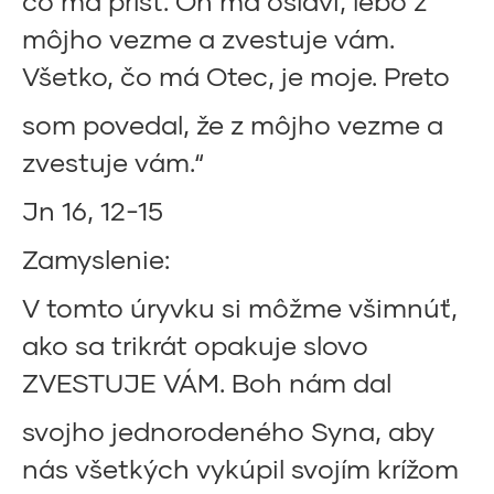
čo má prísť. On ma oslávi, lebo z
môjho vezme a zvestuje vám.
Všetko, čo má Otec, je moje. Preto
som povedal, že z môjho vezme a
zvestuje vám.“
Jn 16, 12-15
Zamyslenie:
V tomto úryvku si môžme všimnúť,
ako sa trikrát opakuje slovo
ZVESTUJE VÁM. Boh nám dal
svojho jednorodeného Syna, aby
nás všetkých vykúpil svojím krížom