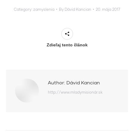
Category:
zamyslenia
By
Dávid Kancian
20. mája 2017
Zdieľaj tento článok
Author:
Dávid Kancian
http://www.mladymisionár.sk