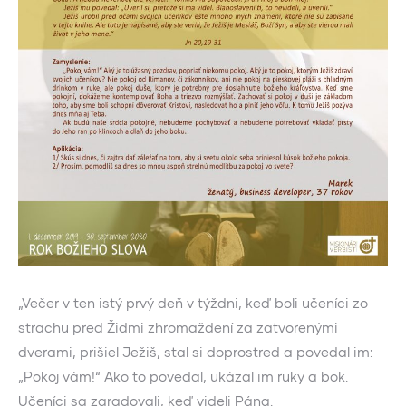
„Večer v ten istý prvý deň v týždni, keď boli učeníci zo
strachu pred Židmi zhromaždení za zatvorenými
dverami, prišiel Ježiš, stal si doprostred a povedal im:
„Pokoj vám!“ Ako to povedal, ukázal im ruky a bok.
Učeníci sa zaradovali, keď videli Pána.