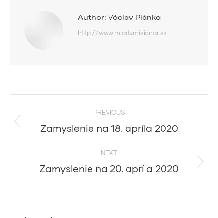
Author:
Václav Plánka
http://www.mladymisionar.sk
Post
PREVIOUS
navigation
Zamyslenie na 18. apríla 2020
Previous
post:
NEXT
Zamyslenie na 20. apríla 2020
Next
post: