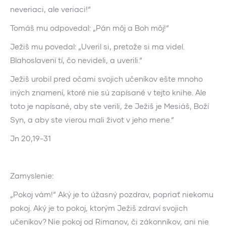
neveriaci, ale veriaci!“
Tomáš mu odpovedal: „Pán môj a Boh môj!“
Ježiš mu povedal: „Uveril si, pretože si ma videl.
Blahoslavení tí, čo nevideli, a uverili.“
Ježiš urobil pred očami svojich učeníkov ešte mnoho
iných znamení, ktoré nie sú zapísané v tejto knihe. Ale
toto je napísané, aby ste verili, že Ježiš je Mesiáš, Boží
Syn, a aby ste vierou mali život v jeho mene.“
Jn 20,19-31
Zamyslenie:
„Pokoj vám!“ Aký je to úžasný pozdrav, popriať niekomu
pokoj. Aký je to pokoj, ktorým Ježiš zdraví svojich
učeníkov? Nie pokoj od Rimanov, či zákonníkov, ani nie