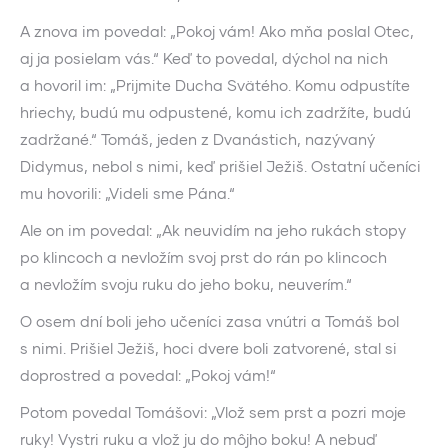
A znova im povedal: „Pokoj vám! Ako mňa poslal Otec,
aj ja posielam vás.“ Keď to povedal, dýchol na nich
a hovoril im: „Prijmite Ducha Svätého. Komu odpustíte
hriechy, budú mu odpustené, komu ich zadržíte, budú
zadržané.“ Tomáš, jeden z Dvanástich, nazývaný
Didymus, nebol s nimi, keď prišiel Ježiš. Ostatní učeníci
mu hovorili: „Videli sme Pána.“
Ale on im povedal: „Ak neuvidím na jeho rukách stopy
po klincoch a nevložím svoj prst do rán po klincoch
a nevložím svoju ruku do jeho boku, neuverím.“
O osem dní boli jeho učeníci zasa vnútri a Tomáš bol
s nimi. Prišiel Ježiš, hoci dvere boli zatvorené, stal si
doprostred a povedal: „Pokoj vám!“
Potom povedal Tomášovi: „Vlož sem prst a pozri moje
ruky! Vystri ruku a vlož ju do môjho boku! A nebuď