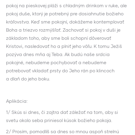
pokoj na pieskovej pláži s chladným drinkom v ruke, ale
pokoj duše, ktorý je potrebný pre dosiahnutie božieho
kráľovstva. Keď sme pokojní, dokážeme kontemplovať
Boha a triezvo rozmýšľať. Zachovať si pokoj v duši je
základom toho, aby sme boli schopní dôverovať
Kristovi, nasledovať ho a plniť jeho vôľu. K tomu Ježiš
pozýva dnes mňa aj Teba. Ak budú naše srdcia
pokojné, nebudeme pochybovať a nebudeme
potrebovať vkladať prsty do Jeho rán po klincoch
a dlaň do jeho boku.
Aplikácia:
1/ Skús si dnes, či zajtra dať záležať na tom, aby si
svetu okolo seba priniesol kúsok božieho pokoja.
2/ Prosím, pomodlíš sa dnes so mnou aspoň strelnú