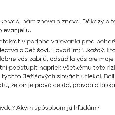
 voči nám znova a znova. Dôkazy o tom
 evanjeliu.
krát v podobe varovania pred pohorše
ctva o Ježišovi. Hovorí im: “…každý, kto
odobne vás zabijú, odsúdila vás pre moj
ní podstúpiť napriek všetkému toto rizi
ýchto Ježišových slovách utiekol. Boli 
totu, že on je pravá cesta, pravda a láska
ravdu? Akým spôsobom ju hľadám?