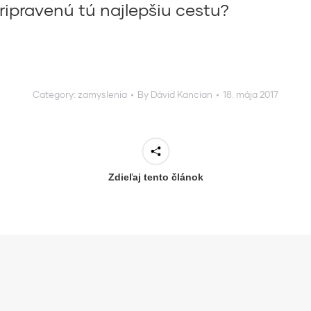
ripravenú tú najlepšiu cestu?
Category:
zamyslenia
By
Dávid Kancian
18. mája 2017
Zdieľaj tento článok