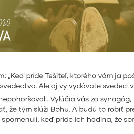
Keď príde Tešiteľ, ktorého vám ja poš
vedectvo. Ale aj vy vydávate svedectvo
nepohoršovali. Vylúčia vás zo synagóg,
ť, že tým slúži Bohu. A budú to robiť p
 spomenuli, keď príde ich hodina, že so