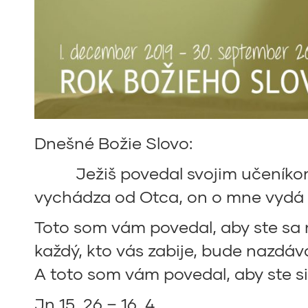
Dnešné Božie Slovo:
Ježiš povedal svojim učeníkom: „
vychádza od Otca, on o mne vydá s
Toto som vám povedal, aby ste sa 
každý, kto vás zabije, bude nazdáva
A toto som vám povedal, aby ste si
Jn 15, 26 – 16, 4