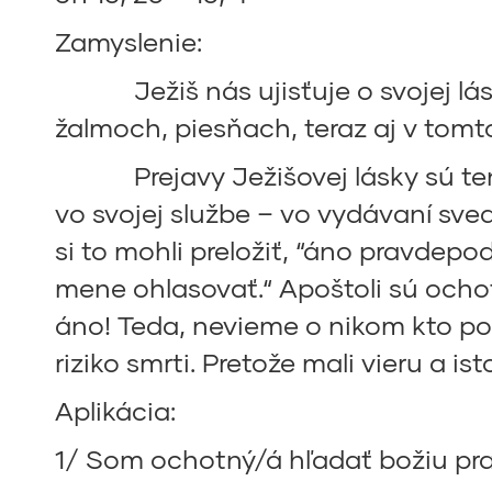
Zamyslenie:
Ježiš nás ujisťuje o svojej láske
žalmoch, piesňach, teraz aj v tomto
Prejavy Ježišovej lásky sú tento
vo svojej službe – vo vydávaní svede
si to mohli preložiť, “áno pravdep
mene ohlasovať.“ Apoštoli sú ochot
áno! Teda, nevieme o nikom kto po t
riziko smrti. Pretože mali vieru a is
Aplikácia:
1/ Som ochotný/á hľadať božiu p