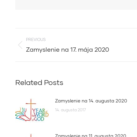
Post
PREVIOUS
navigation
Zamyslenie na 17. mája 2020
Previous
post:
Related Posts
Zamyslenie na 14. augusta 2020
14. augusta 2017
Zamyslenie na 11. augusta 2020