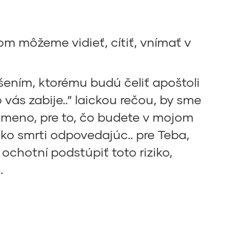
 môžeme vidieť, cítiť, vnímať v
ním, ktorému budú čeliť apoštoli
 vás zabije..” laickou rečou, by sme
e meno, pre to, čo budete v mojom
ko smrti odpovedajúc.. pre Teba,
ochotní podstúpiť toto riziko,
.