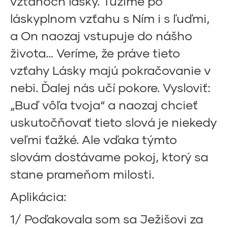
vzťahoch lásky. Túžime po
láskyplnom vzťahu s Ním i s ľuďmi,
a On naozaj vstupuje do nášho
života… Veríme, že práve tieto
vzťahy Lásky majú pokračovanie v
nebi. Ďalej nás učí pokore. Vysloviť:
„Buď vôľa tvoja“ a naozaj chcieť
uskutočňovať tieto slová je niekedy
veľmi ťažké. Ale vďaka týmto
slovám dostávame pokoj, ktorý sa
stane prameňom milosti.
Aplikácia:
1/ Poďakovala som sa Ježišovi za