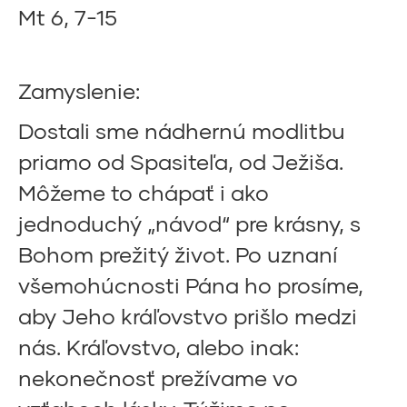
Mt 6, 7-15
Zamyslenie:
Dostali sme nádhernú modlitbu
priamo od Spasiteľa, od Ježiša.
Môžeme to chápať i ako
jednoduchý „návod“ pre krásny, s
Bohom prežitý život. Po uznaní
všemohúcnosti Pána ho prosíme,
aby Jeho kráľovstvo prišlo medzi
nás. Kráľovstvo, alebo inak:
nekonečnosť prežívame vo