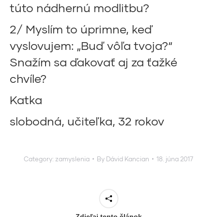
túto nádhernú modlitbu?
2/ Myslím to úprimne, keď
vyslovujem: „Buď vôľa tvoja?“
Snažím sa ďakovať aj za ťažké
chvíle?
Katka
slobodná, učiteľka, 32 rokov
Category:
zamyslenia
By
Dávid Kancian
18. júna 2017
Zdieľaj tento článok