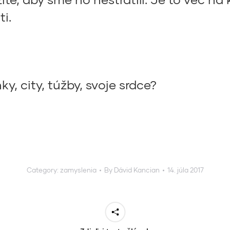
i.
y, city, túžby, svoje srdce?
Category:
zamyslenia
By
Dávid Kancian
14. júla 2017