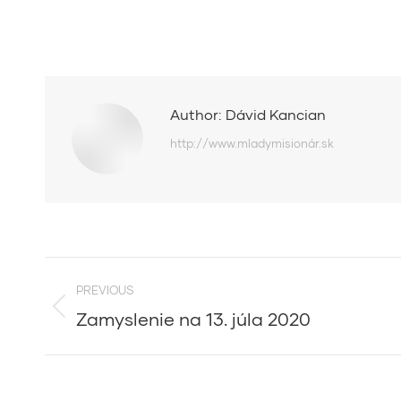
Author:
Dávid Kancian
http://www.mladymisionár.sk
Post
PREVIOUS
navigation
Zamyslenie na 13. júla 2020
Previous
post: