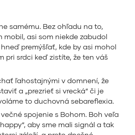
mne samému. Bez ohľadu na to,
m mobil, asi som niekde zabudol
e hneď premýšľať, kde by asi mohol
pri srdci keď zistíte, že ten váš
chať ľahostajnými v domnení, že
iť a „prezrieť si vrecká“ či je
, voláme to duchovná sebareflexia.
– večné spojenie s Bohom. Boh veľa
„happy“, aby sme mali signál a tak
ktorej záleží, a preto dnešné