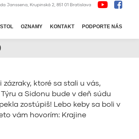
lda Janssena, Krupinská 2, 851 01 Bratislava
STOL
OZNAMY
KONTAKT
PODPORTE NÁS
0
 zázraky, ktoré sa stali u vás,
: Týru a Sidonu bude v deň súdu
ekla zostúpiš! Lebo keby sa boli v
reto vám hovorím: Krajine