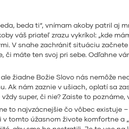
eda, beda ti“, vnímam akoby patril aj 
by váš priateľ zrazu vykríkol: „kde má
ými. V snahe zachrániť situáciu začnet
, či máte ten svoj pri sebe. Odľahne vám 
“, ale žiadne Božie Slovo nás nemôže ne
Ak nám zaznie v ušiach, oplatí sa zastav
o vždy super, či nie? Zaiste to poznáme
me to najvzácnejšie čo vôbec existuje 
ili v tomto úžasnom živote komfortne a 
ité, aby sme ho nestratili. Je to vec na 