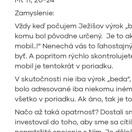
Zamyslenie:
Vždy keď počujem Ježišov výrok „b
komu bol pôvodne určený. Je to ako
mobil..!“ Nenechá vás to ľahostajn
byť. A popritom rýchlo skontrolujete
mobil je tentokrát v poriadku.
V skutočnosti nie iba výrok „beda
bolo adresované iba niekomu inému. 
všetko v poriadku. Ak áno, tak je t
Načo až taká opatrnosť? Dostali s
investoval do toho, aby sme sa cít
nepretržité spojenie s Ním. Je dôlež