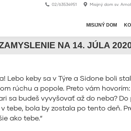
02/63534951
Misijný dom sv. Arno
MISIJNÝ DOM
KO
ZAMYSLENIE NA 14. JÚLA 202
! Lebo keby sa v Týre a Sidone boli stali
úcom rúchu a popole. Preto vám hovorím
ari sa budeš vyvyšovať až do neba? Do p
i v tebe, bola by zostala po tento deň. P
e ako tebe.“