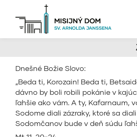
Dnešné Božie Slovo:
„Beda ti, Korozain! Beda ti, Betsaida
dávno by boli robili pokánie v kaj
ľahšie ako vám. A ty, Kafarnaum, v
Sodome diali zázraky, ktoré sa dial
Sodomčanov bude v deň súdu ľahši
Mt 11, 20-24