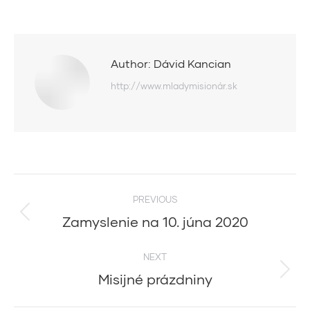
Author:
Dávid Kancian
http://www.mladymisionár.sk
Post
PREVIOUS
navigation
Zamyslenie na 10. júna 2020
Previous
post:
NEXT
Misijné prázdniny
Next
post: