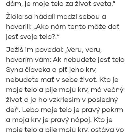
dám, je moje telo za život sveta.“
Židia sa hádali medzi sebou a
hovorili: „Ako nám tento môže dať
jesť svoje telo?!“
Ježiš im povedal: „Veru, veru,
hovorím vám: Ak nebudete jesť telo
Syna človeka a piť jeho krv,
nebudete mať v sebe život. Kto je
moje telo a pije moju krv, má večný
život a ja ho vzkriesim v posledný
deň. Lebo moje telo je pravý pokrm
a moja krv je pravý nápoj. Kto je
moje telo a pije moju krv, ostáva vo