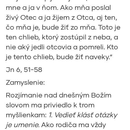
mne a ja v ňom. Ako mňa poslal
živý Otec a ja žijem z Otca, aj ten,
čo mňa je, bude žiť zo mňa. Toto je
ten chlieb, ktorý zostúpil z neba, a
nie aký jedli otcovia a pomreli. Kto
je tento chlieb, bude žiť naveky.“
Jn 6, 51-58
Zamyslenie:
Rozjímanie nad dnešným Božím
slovom ma priviedlo k trom
myšlienkam:
1.
Vedieť klásť otázky
je umenie.
Ako rodiča ma vždy