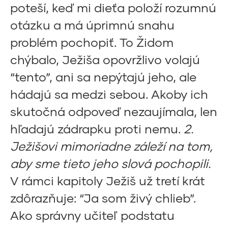
poteší, keď mi dieťa položí rozumnú
otázku a má úprimnú snahu
problém pochopiť. To Židom
chýbalo, Ježiša opovržlivo volajú
“tento”, ani sa nepýtajú jeho, ale
hádajú sa medzi sebou. Akoby ich
skutočná odpoveď nezaujímala, len
hľadajú zádrapku proti nemu.
2.
Ježišovi mimoriadne záleží na tom,
aby sme tieto jeho slová pochopili.
V rámci kapitoly Ježiš už tretí krát
zdôrazňuje: “Ja som živý chlieb”.
Ako správny učiteľ podstatu