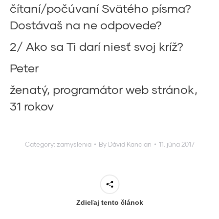
čítaní/počúvaní Svätého písma?
Dostávaš na ne odpovede?
2/ Ako sa Ti darí niesť svoj kríž?
Peter
ženatý, programátor web stránok,
31 rokov
Category:
zamyslenia
By
Dávid Kancian
11. júna 2017
Zdieľaj tento článok