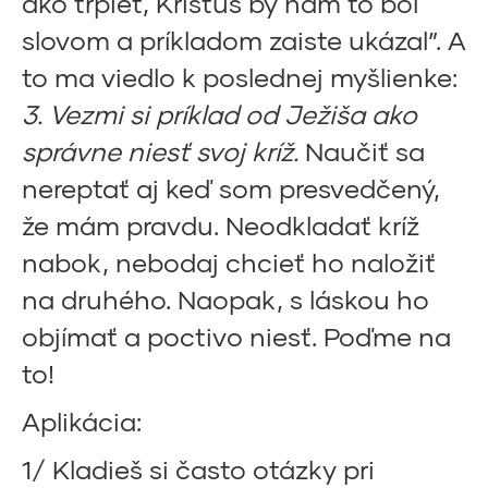
ako trpieť, Kristus by nám to bol
slovom a príkladom zaiste ukázal”. A
to ma viedlo k poslednej myšlienke:
3. Vezmi si príklad od Ježiša ako
správne niesť svoj kríž.
Naučiť sa
nereptať aj keď som presvedčený,
že mám pravdu. Neodkladať kríž
nabok, nebodaj chcieť ho naložiť
na druhého. Naopak, s láskou ho
objímať a poctivo niesť. Poďme na
to!
Aplikácia:
1/ Kladieš si často otázky pri