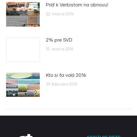
Príď k Verbistom na obnovu!
22. marca 2016
2% pre SVD
15. marca 2016
Kto si ťa volá 2016
29. februára 2016