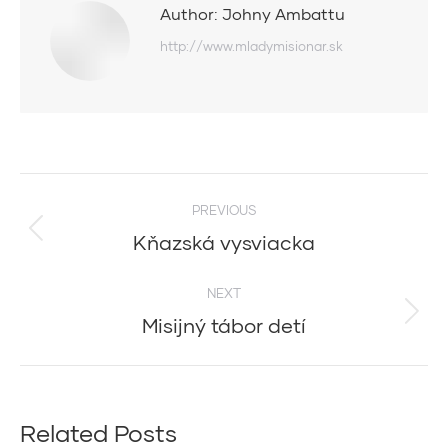
Author:
Johny Ambattu
http://www.mladymisionar.sk
Post
PREVIOUS
navigation
Kňazská vysviacka
Previous
post:
NEXT
Misijný tábor detí
Next
post:
Related Posts