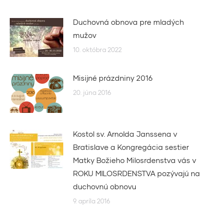
Duchovná obnova pre mladých
mužov
10. októbra 2022
Misijné prázdniny 2016
20. júna 2016
Kostol sv. Arnolda Janssena v
Bratislave a Kongregácia sestier
Matky Božieho Milosrdenstva vás v
ROKU MILOSRDENSTVA pozývajú na
duchovnú obnovu
9. apríla 2016