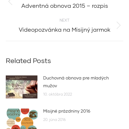
navigation
Adventná obnova 2015 – rozpis
Previous
post:
NEXT
Videopozvánka na Misijný jarmok
Next
post:
Related Posts
Duchovná obnova pre mladých
mužov
10. októbra 2022
Misijné prázdniny 2016
20. júna 2016