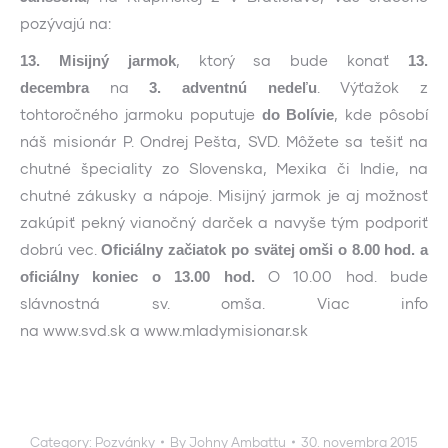
pozývajú na:
, ktorý sa bude konať
13. Misijný jarmok
13.
na
. Výťažok z
decembra
3. adventnú nedeľu
tohtoročného jarmoku poputuje
, kde pôsobí
do Bolívie
náš misionár P. Ondrej Pešta, SVD. Môžete sa tešiť na
chutné špeciality zo Slovenska, Mexika či Indie, na
chutné zákusky a nápoje. Misijný jarmok je aj možnosť
zakúpiť pekný vianočný darček a navyše tým podporiť
dobrú vec.
Oficiálny začiatok po svätej omši o 8.00 hod. a
O 10.00 hod. bude
oficiálny koniec o 13.00 hod.
slávnostná sv. omša. Viac info
na www.svd.sk a www.mladymisionar.sk
Category:
Pozvánky
By
Johny Ambattu
30. novembra 2015