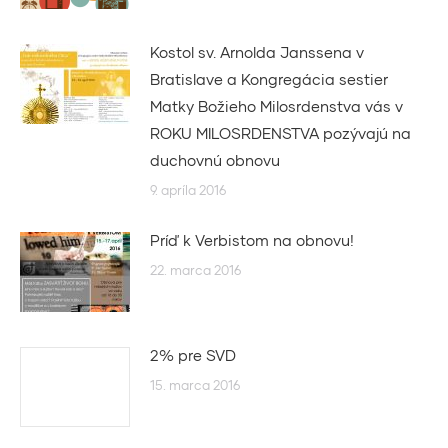
Kostol sv. Arnolda Janssena v
Bratislave a Kongregácia sestier
Matky Božieho Milosrdenstva vás v
ROKU MILOSRDENSTVA pozývajú na
duchovnú obnovu
9. apríla 2016
Príď k Verbistom na obnovu!
22. marca 2016
2% pre SVD
15. marca 2016