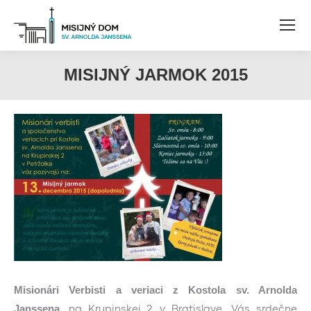
MISIJNÝ JARMOK 2015
Misionári Verbisti a veriaci z Kostola sv. Arnolda
, na Krupinskej 2 v Bratislave, Vás srdečne
Janssena