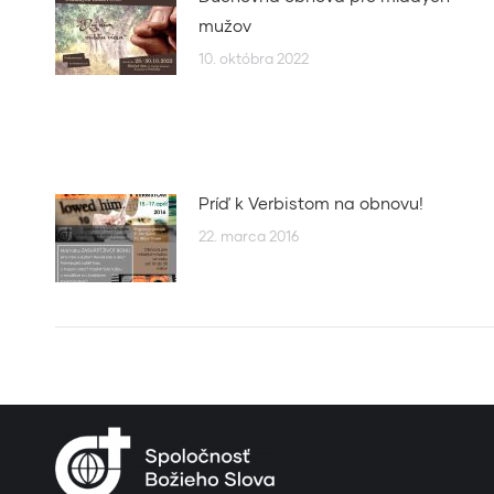
mužov
10. októbra 2022
Príď k Verbistom na obnovu!
22. marca 2016