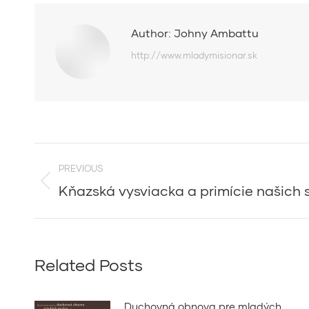
Author:
Johny Ambattu
http://www.mladymisionar.sk
Post
PREVIOUS
navigation
Kňazská vysviacka a primície našich 
Previous
post:
Related Posts
Duchovná obnova pre mladých