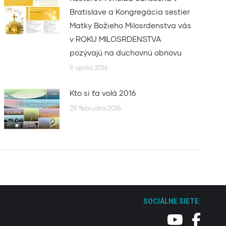
Bratislave a Kongregácia sestier
Matky Božieho Milosrdenstva vás
v ROKU MILOSRDENSTVA
pozývajú na duchovnú obnovu
9. apríla 2016
Kto si ťa volá 2016
29. februára 2016
SOCIÁLNE SIETE: