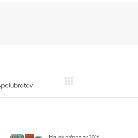
spolubratov
Next
post:
Misijné prázdniny 2016