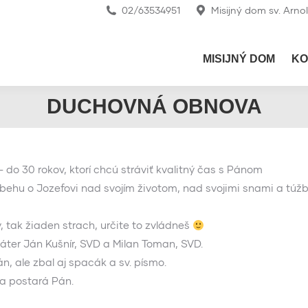
02/63534951
Misijný dom sv. Arno
MISIJNÝ DOM
KO
DUCHOVNÁ OBNOVA
do 30 rokov, ktorí chcú stráviť kvalitný čas s Pánom
íbehu o Jozefovi nad svojím životom, nad svojimi snami a túž
, tak žiaden strach, určite to zvládneš
ter Ján Kušnír, SVD a Milan Toman, SVD.
n, ale zbal aj spacák a sv. písmo.
sa postará Pán.