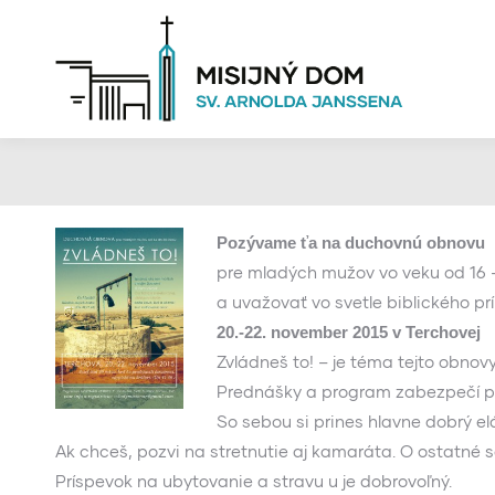
Pozývame ťa na duchovnú obnovu
pre mladých mužov vo veku od 16 – 
a uvažovať vo svetle biblického pr
20.-22. november 2015 v Terchovej
Zvládneš to! – je téma tejto obnovy
Prednášky a program zabezpečí pá
So sebou si prines hlavne dobrý elá
Ak chceš, pozvi na stretnutie aj kamaráta. O ostatné 
Príspevok na ubytovanie a stravu u je dobrovoľný.