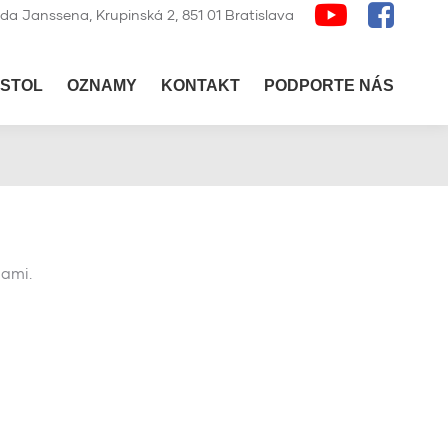
lda Janssena, Krupinská 2, 851 01 Bratislava
STOL
OZNAMY
KONTAKT
PODPORTE NÁS
bami.