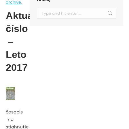
archíve.
Search:
Aktuálne
číslo
–
Leto
2017
časopis
na
stiahnutie