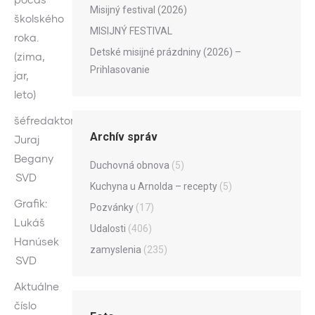
Misijný festival (2026)
školského
MISIJNÝ FESTIVAL
roka.
Detské misijné prázdniny (2026) –
(zima,
Prihlasovanie
jar,
leto)
šéfredaktor:
Archív správ
Juraj
Begany
Duchovná obnova
(5)
SVD
Kuchyna u Arnolda – recepty
(5)
Grafik:
Pozvánky
(17)
Lukáš
Udalosti
(406)
Hanúsek
zamyslenia
(235)
SVD
Aktuálne
číslo