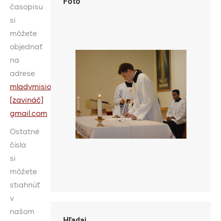
Foto
časopisu
si
môžete
objednať
na
adrese
mladymisionar
[zavináč]
gmail.com
Ostatné
čísla
si
môžete
stiahnúť
v
našom
Hľadaj