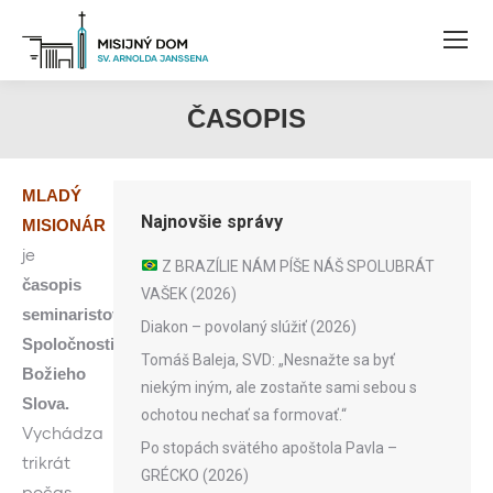
ČASOPIS
MLADÝ
Najnovšie správy
MISIONÁR
je
Z BRAZÍLIE NÁM PÍŠE NÁŠ SPOLUBRÁT
časopis
VAŠEK (2026)
seminaristov
Diakon – povolaný slúžiť (2026)
Spoločnosti
Tomáš Baleja, SVD: „Nesnažte sa byť
Božieho
niekým iným, ale zostaňte sami sebou s
Slova.
ochotou nechať sa formovať.“
Vychádza
Po stopách svätého apoštola Pavla –
trikrát
GRÉCKO (2026)
počas