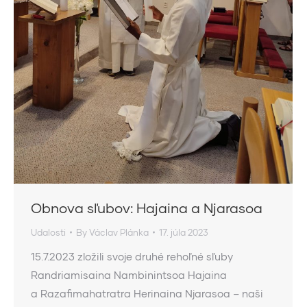
Obnova sľubov: Hajaina a Njarasoa
Udalosti
By
Václav Plánka
17. júla 2023
15.7.2023 zložili svoje druhé rehoľné sľuby
Randriamisaina Nambinintsoa Hajaina
a Razafimahatratra Herinaina Njarasoa – naši