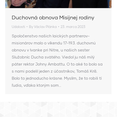
Duchovná obnova Misijnej rodiny
Udalosti
By
Václav Plánka
23. marca 2023
Spoločenstvo našich laických partnerov-
misionárov malo o víkendu 17-19.3. duchovnú
obnovu v Ivanke pri Nitre, u našich sester
Služobníc Ducha svätého. Viedol ju náš milý
páter rektor Johny Ambattu. O to aké to bolo sa
s nami podelil jeden z účastníkov, Tomáš Kríš.
Bolo to jednoducho krásne. Myslím, že to robili tí
ľudia, vďaka ktorým som…