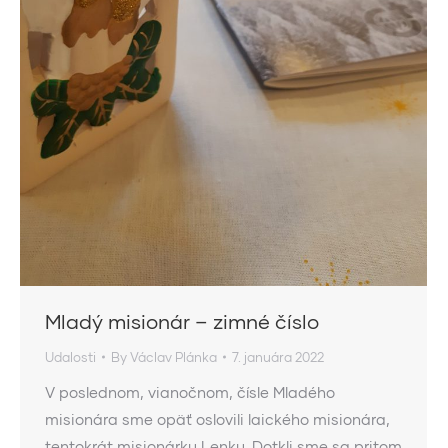
Mladý misionár – zimné číslo
Udalosti
By
Václav Plánka
7. januára 2022
V poslednom, vianočnom, čísle Mladého
misionára sme opäť oslovili laického misionára,
tentokrát misionárku Lenku. Dotkli sme sa pritom