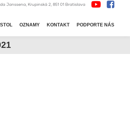
lda Janssena, Krupinská 2, 851 01 Bratislava
STOL
OZNAMY
KONTAKT
PODPORTE NÁS
021