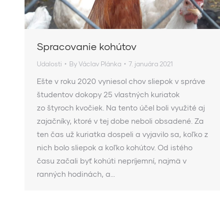
Spracovanie kohútov
Udalosti
By
Václav Plánka
7. januára 2021
Ešte v roku 2020 vyniesol chov sliepok v správe
študentov dokopy 25 vlastných kuriatok
zo štyroch kvočiek. Na tento účel boli využité aj
zajačníky, ktoré v tej dobe neboli obsadené. Za
ten čas už kuriatka dospeli a vyjavilo sa, koľko z
nich bolo sliepok a koľko kohútov. Od istého
času začali byť kohúti nepríjemní, najmä v
ranných hodinách, a…