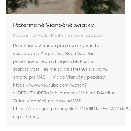
Požehnané Vianočné sviatky
Udalosti
By
Václav Plánka
24. decembra 2020
Požehnané Vianoce praje celá komunita
verbistov na Krupinskej! Nech Vás Pán
požehnáva, nech cítite jeho blízkosť a
starostlivosť. Tešíme sa na stretnutia s Vami,
sme tu pre VÁS! + Video Vianočný pozdrav:
https://www.youtube.com/watch?
v=DEBMZYuRD7o&ab_channel=Verbisti-BAonline
Video Vianočný pozdrav od VÁS:
https://drive.google.com/file/d/1DUllf4tzTFwPATYId
usp=sharing