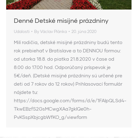
Denné Detské misijné prázdniny
Udalosti
By
Václav Plánka
20. júna 2020
Milí rodičia, detské misijné prázdniny budú tento
rok prebiehať v Bratislave a to DENNOU formou:
od utorka 18.8. do piatka 21.8.2020 v čase od
8.00 do 17.00 hod. Odporúčaný príspevok je
5€/deň. (Detské misijné prázdniny sú určené pre
deti od 7 rokov do 12 rokov) Prihlasovací formulár
nájdete tu:
https://docs.google.com/forms/d/e/1FAIpQLSd4-
TkwEBzfS2GsMCwgXAa7gkIQe0h-
PvKSspXbjcgbWfKO_g/viewform