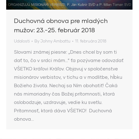
Duchovná obnova pre mladých
mužov: 23.-25. február 2018
Udalosti
By
Johny Ambattu
11. februára 2018
Slovami známej piesne: „Dnes chcel by som ti
dať to, čo v srdci mám…“ ťa pozývame odovzdať
VŠETKO kráľovi Kráľov. Objavuj v spoločenstve
misionárov verbistov, v tichu a v modlitbe, hĺbku
Božieho života. Nechaj sa Ním obohatiť! Čaká
nás mimoriadny čas Božej prítomnosti, ktorá
oslobodzuje, uzdravuje, vedie ku svetlu.
Prítomnosť, ktorá dáva VŠETKO! Duchovná
obnova…