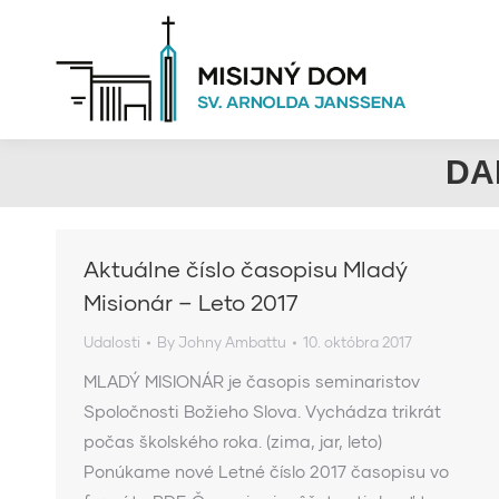
DA
Aktuálne číslo časopisu Mladý
Misionár – Leto 2017
Udalosti
By
Johny Ambattu
10. októbra 2017
MLADÝ MISIONÁR je časopis seminaristov
Spoločnosti Božieho Slova. Vychádza trikrát
počas školského roka. (zima, jar, leto)
Ponúkame nové Letné číslo 2017 časopisu vo