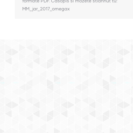
formáte PDF. Časopis si môžete stiahnuť tu:
MM_jar_2017_omegax