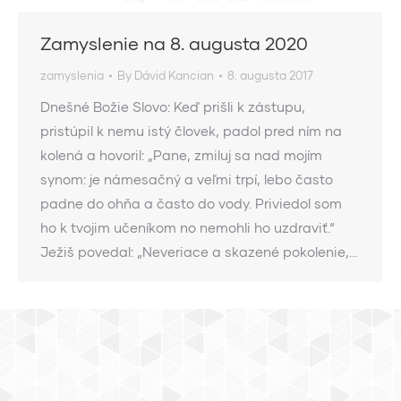
Zamyslenie na 8. augusta 2020
zamyslenia
By
Dávid Kancian
8. augusta 2017
Dnešné Božie Slovo: Keď prišli k zástupu,
pristúpil k nemu istý človek, padol pred ním na
kolená a hovoril: „Pane, zmiluj sa nad mojím
synom: je námesačný a veľmi trpí, lebo často
padne do ohňa a často do vody. Priviedol som
ho k tvojim učeníkom no nemohli ho uzdraviť.“
Ježiš povedal: „Neveriace a skazené pokolenie,…