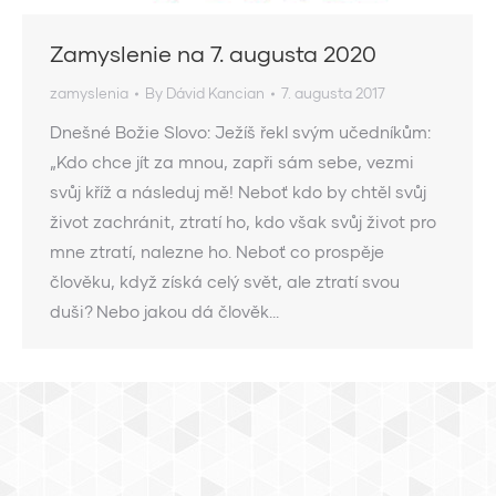
Zamyslenie na 7. augusta 2020
zamyslenia
By
Dávid Kancian
7. augusta 2017
Dnešné Božie Slovo: Ježíš řekl svým učedníkům:
„Kdo chce jít za mnou, zapři sám sebe, vezmi
svůj kříž a následuj mě! Neboť kdo by chtěl svůj
život zachránit, ztratí ho, kdo však svůj život pro
mne ztratí, nalezne ho. Neboť co prospěje
člověku, když získá celý svět, ale ztratí svou
duši? Nebo jakou dá člověk…