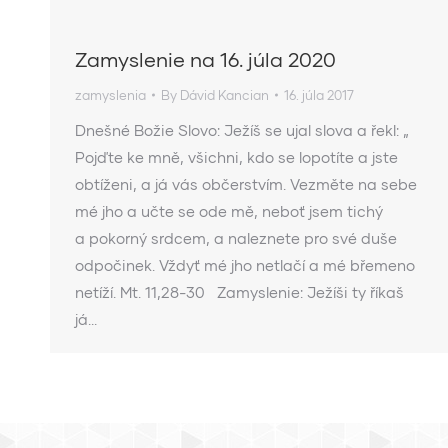
Zamyslenie na 16. júla 2020
zamyslenia
By
Dávid Kancian
16. júla 2017
Dnešné Božie Slovo: Ježíš se ujal slova a řekl: „
Pojďte ke mně, všichni, kdo se lopotíte a jste
obtíženi, a já vás občerstvím. Vezměte na sebe
mé jho a učte se ode mě, neboť jsem tichý
a pokorný srdcem, a naleznete pro své duše
odpočinek. Vždyť mé jho netlačí a mé břemeno
netíží. Mt. 11,28-30 Zamyslenie: Ježíši ty říkaš
já…