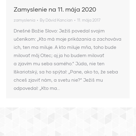
Zamyslenie na 11. mája 2020
zamyslenia
By
Dávid Kancian
11. mája 2017
Dnešné Božie Slovo: Ježiš povedal svojim
učeníkom: „Kto má moje prikázania a zachováva
ich, ten ma miluje. A kto miluje mňa, toho bude
milovať môj Otec; aj ja ho budem milovať
a zjavím mu seba samého.“ Júda, nie ten
Iškariotský, sa ho spýtal: „Pane, ako to, že seba
chceš zjaviť nám, a svetu nie?“ Ježiš mu
odpovedal: „Kto ma…