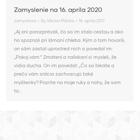
Zamyslenie na 16. apríla 2020
zamyslenia
By
Václav Plánka
16. apríla 2017
„Aj oni porozprávali, čo sa im stalo cestou a ako
ho spoznali pri lámaní chleba. Kým o tom hovorili,
on sám zastal uprostred nich a povedal im:
„Pokoj vám.“ Zmätení a naľakaní si mysleli, že
vidia ducha. On im povedal: „Čo sa ľakáte a
prečo vám srdcia zachvacujú také
myšlienky? Pozrite na moje ruky a nohy, že som
to…