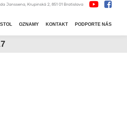
lda Janssena, Krupinská 2, 851 01 Bratislava
STOL
OZNAMY
KONTAKT
PODPORTE NÁS
17