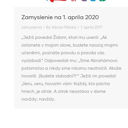
Zamyslenie na 1. apríla 2020
zamyslenia
By
Václav Plánka
1. apríla 2017
„Ježiš povedal Židom, ktorí mu uverili: „Ak
ostanete v mojom slove, budete naozaj mojimi
učeníkmi, poznáte pravdu a pravda vás
vyslobodí.“ Odpovedali mu: „Sme Abrahámovo
potomstvo a nikdy sme nikomu neotročili. Akože
hovoríš: ‚Budete slobodní?!‘“ Ježiš im povedal:
„Veru, veru, hovorím vám: Každý, kto pácha
hriech, je otrok. A otrok neostáva v dome
navždy; navždy…