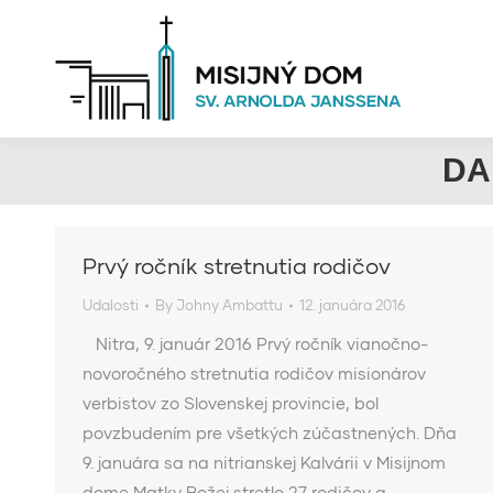
DA
Prvý ročník stretnutia rodičov
Udalosti
By
Johny Ambattu
12. januára 2016
Nitra, 9. január 2016 Prvý ročník vianočno-
novoročného stretnutia rodičov misionárov
verbistov zo Slovenskej provincie, bol
povzbudením pre všetkých zúčastnených. Dňa
9. januára sa na nitrianskej Kalvárii v Misijnom
dome Matky Božej stretlo 27 rodičov a