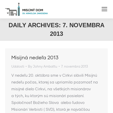
DAILY ARCHIVES:
7. NOVEMBRA
2013
Misijná nedeľa 2013
Udalosti
By
Johny Ambattu
7. novembra 2013
V nedeľu 20. októbra sme v Cirkvi slávili Misijnú
nedeľu počas, ktorej sa upriamila pozornosť na
misijné dielo Cirkvi, na všetkých misionárov
a tých, ku ktorým sú misionári posielaní.
Spoločnosť Božieho Slova alebo ľudovo
Misionári Verbisti ( SVD), ktorá je najväčšou