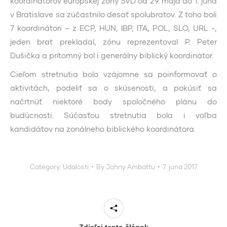
koordinátorov európskej zóny SVD od 29. mája do 1. júna
v Bratislave sa zúčastnilo desať spolubratov. Z toho boli
7 koordinátori – z ECP, HUN, IBP, ITA, POL, SLO, URL -,
jeden brat prekladal, zónu reprezentoval P. Peter
Dušička a prítomný bol i generálny biblický koordinátor.
Cieľom stretnutia bolo vzájomne sa poinformovať o
aktivitách, podeliť sa o skúsenosti, a pokúsiť sa
načrtnúť niektoré body spoločného plánu do
budúcnosti. Súčasťou stretnutia bola i voľba
kandidátov na zonálneho biblického koordinátora.
Category:
Udalosti
By
Johny Ambattu
7. júna 2017
Zdieľaj tento článok