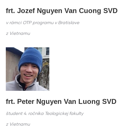
frt. Jozef Nguyen Van Cuong SVD
v rámci OTP programu v Bratislave
z Vietnamu
fr
t.
Peter
Nguyen Van
Luong
SVD
študent 4. ročníka Teologickej fakulty
z Vietnamu