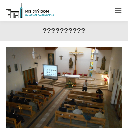
??????????