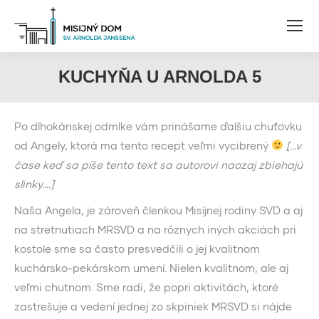
KUCHYŇA U ARNOLDA 5
Po dlhokánskej odmlke vám prinášame ďalšiu chuťovku
od Angely, ktorá ma tento recept veľmi vycibrený
[…v
čase keď sa píše tento text sa autorovi naozaj zbiehajú
slinky….]
Naša Angela, je zároveň členkou Misíjnej rodiny SVD a aj
na stretnutiach MRSVD a na rôznych iných akciách pri
kostole sme sa často presvedčili o jej kvalitnom
kuchársko-pekárskom umení. Nielen kvalitnom, ale aj
veľmi chutnom. Sme radi, že popri aktivitách, ktoré
zastrešuje a vedení jednej zo skpiniek MRSVD si nájde