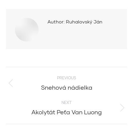
Author:
Ruhalovský Ján
Post
PREVIOUS
navigation
Snehová nádielka
Previous
post:
NEXT
Akolytát Peťa Van Luong
Next
post: