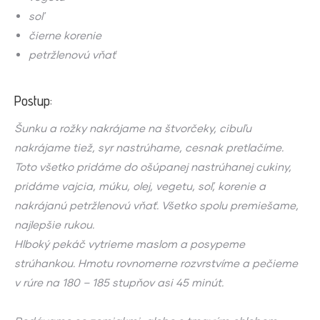
soľ
čierne korenie
petržlenovú vňať
Postup:
Šunku a rožky nakrájame na štvorčeky, cibuľu
nakrájame tiež, syr nastrúhame, cesnak pretlačíme.
Toto všetko pridáme do ošúpanej nastrúhanej cukiny,
pridáme vajcia, múku, olej, vegetu, soľ, korenie a
nakrájanú petržlenovú vňať. Všetko spolu premiešame,
najlepšie rukou.
Hlboký pekáč vytrieme maslom a posypeme
strúhankou. Hmotu rovnomerne rozvrstvíme a pečieme
v rúre na 180 – 185 stupňov asi 45 minút.