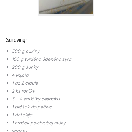
Suroviny:
500 g cukiny
150 g tvrdého údeného syra
200 g šunky
4 vajcia
1 až 2 cibule
2 ks rohlíky
3 – 4 strúčiky cesnaku
1 prášok do pečiva
1 dcl oleja
1 hrnček polohrubej múky
vegetu