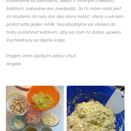
Podávame so zemiakmi, alebo s tmavým chlebom,
šalátom, prípadne ako predjedlo. Ja to mám rada jesť
za studena do ruky iba ako slaný koláč, vtedy zvyknem
pridať ešte jeden rohlík. Nezabúdajme po vložení do
trúby požehnať krížikom, aby sa nám to dobre upieklo.
Vychladnutý sa lepšie krája.
Prajem Vám všetkým dobrú chuť.
Angela