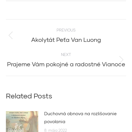
Post
PREVIOUS
navigation
Akolytát Peťa Van Luong
Previous
post:
NEXT
Prajeme Vám pokojné a radostné Vianoce
Next
post:
Related Posts
Duchovná obnova na rozlišovanie
povolania
8. mája 2022