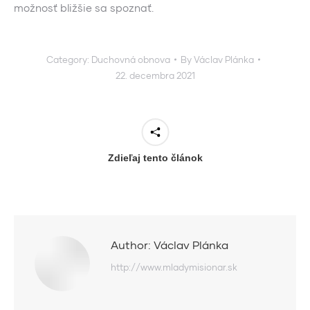
možnosť bližšie sa spoznať.
Category:
Duchovná obnova
By
Václav Plánka
22. decembra 2021
Zdieľaj tento článok
Author:
Václav Plánka
http://www.mladymisionar.sk