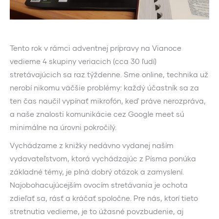
Tento rok v rámci adventnej prípravy na Vianoce
vedieme 4 skupiny veriacich (cca 30 ľudí)
stretávajúcich sa raz týždenne. Sme online, technika už
nerobí nikomu väčšie problémy: každý účastník sa za
ten čas naučil vypínať mikrofón, keď práve nerozpráva,
a naše znalosti komunikácie cez Google meet sú
minimálne na úrovni pokročilý.
Vychádzame z knižky nedávno vydanej naším
vydavateľstvom, ktorá vychádzajúc z Písma ponúka
základné témy, je plná dobrý otázok a zamyslení.
Najobohacujúcejším ovocím stretávania je ochota
zdieľať sa, rásť a kráčať spoločne. Pre nás, ktorí tieto
stretnutia vedieme, je to úžasné povzbudenie, aj